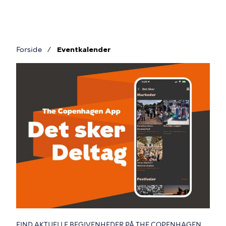
Gå
til
hovedindhold
Forside
Eventkalender
Brødkrumme
Eventkalender
FIND AKTUELLE BEGIVENHEDER PÅ THE COPENHAGEN