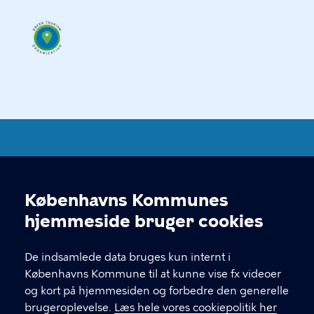
Copenhagen Visitor Service
Københavns Kommunes
Cookieindstillinger
hjemmeside bruger cookies
KONTAKT
De indsamlede data bruges kun internt i
Vesterbrogade 4B, 1620 København V
Københavns Kommune til at kunne vise fx videoer
og kort på hjemmesiden og forbedre den generelle
visitorservice@kk.dk
brugeroplevelse.
Læs hele vores cookiepolitik her