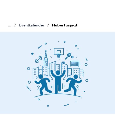
Gå
til
hovedindhold
Eventkalender
Hubertusjagt
Brødkrumme