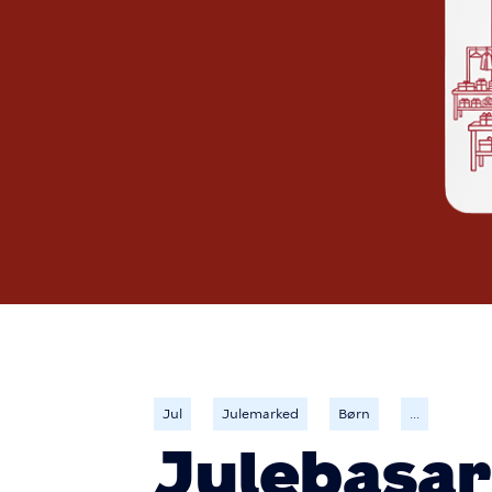
Jul
Julemarked
Børn
...
Julebasar