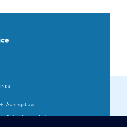
ice
LINKS
Åbningstider
Oplysning om fysiske
adgangsforhold