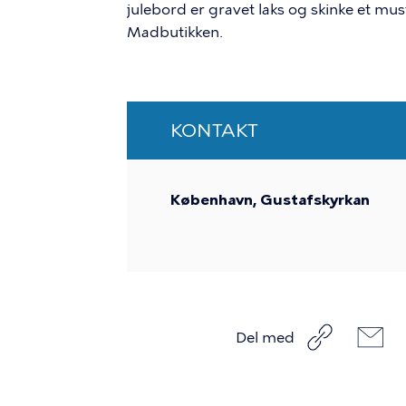
julebord er gravet laks og skinke et must
Madbutikken.
KONTAKT
København, Gustafskyrkan
Del med