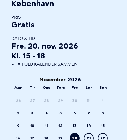
København
PRIS
Gratis
DATO & TID
Fre. 20. nov. 2026
Kl. 15 - 18
FOLD KALENDER SAMMEN
November
Man
Tir
Ons
Tors
Fre
Lør
Søn
26
27
28
29
30
31
1
2
3
4
5
6
7
8
9
10
11
12
13
14
15
16
17
18
19
20
21
22