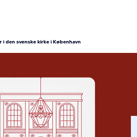
on
 i den svenske kirke i København
mme