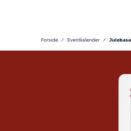
Gå
navigati
til
hovedindhold
Forside
Eventkalender
Julebasar
Brødkru