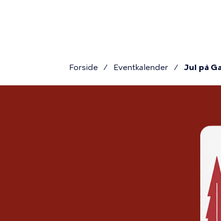
Gå
navigati
til
hovedindhold
Forside
Eventkalender
Jul på G
Brødkru