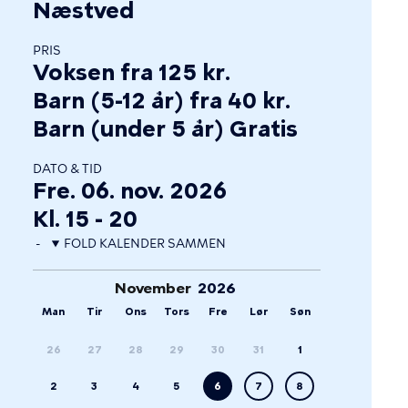
Næstved
PRIS
Voksen fra 125 kr.
Barn (5-12 år) fra 40 kr.
Barn (under 5 år) Gratis
DATO & TID
Fre. 06. nov. 2026
Kl. 15 - 20
FOLD KALENDER SAMMEN
November
Man
Tir
Ons
Tors
Fre
Lør
Søn
26
27
28
29
30
31
1
2
3
4
5
6
7
8