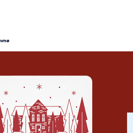
on
avnø
mme