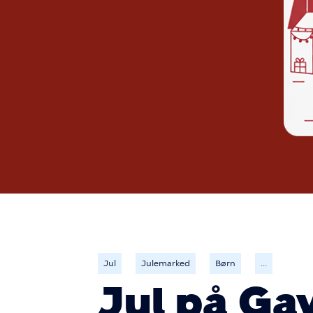
Jul
Julemarked
Børn
...
Jul på Ga