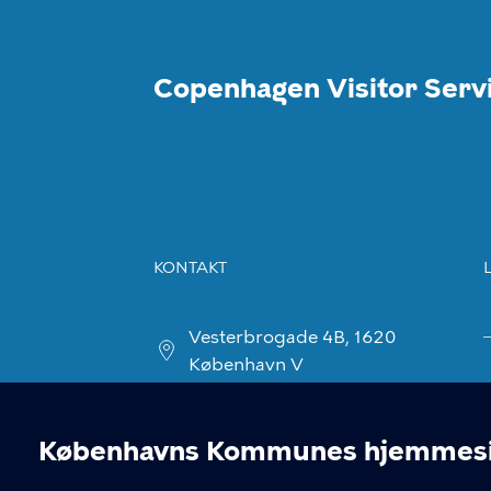
Copenhagen Visitor Serv
KONTAKT
Vesterbrogade 4B, 1620
København V
visitorservice@kk.dk
Københavns Kommunes hjemmesid
+45 70 22 24 42