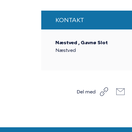
KONTAKT
Næstved , Gavnø Slot
Næstved
Del med