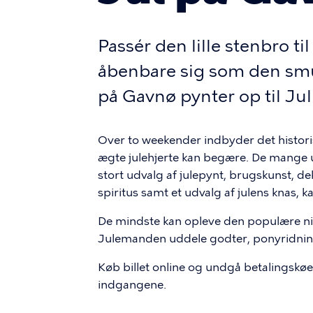
Passér den lille stenbro ti
åbenbare sig som den smu
på Gavnø pynter op til Ju
Over to weekender indbyder det historis
ægte julehjerte kan begære. De mange ud
stort udvalg af julepynt, brugskunst, deko
spiritus samt et udvalg af julens knas, 
De mindste kan opleve den populære nis
Julemanden uddele godter, ponyridni
Køb billet online og undgå betalingskø
indgangene.