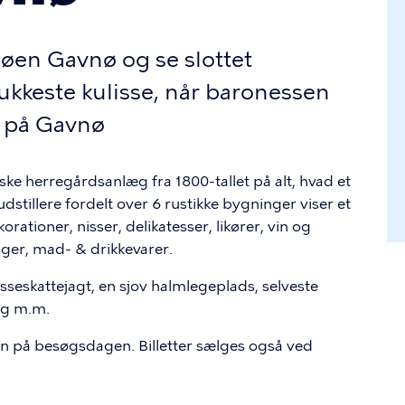
l øen Gavnø og se slottet
kkeste kulisse, når baronessen
l på Gavnø
ke herregårdsanlæg fra 1800-tallet på alt, hvad et
stillere fordelt over 6 rustikke bygninger viser et
rationer, nisser, delikatesser, likører, vin og
kager, mad- & drikkevarer.
seskattejagt, en sjov halmlegeplads, selveste
ng m.m.
en på besøgsdagen. Billetter sælges også ved