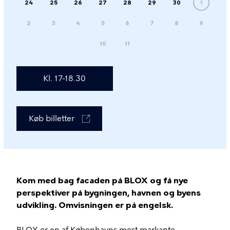
24
25
26
27
28
29
30
1
2
3
4
5
6
7
8
9
10
11
Kl. 17-18.30
Køb billetter
Kom med bag facaden på BLOX og få nye
perspektiver på bygningen, havnen og byens
udvikling. Omvisningen er på engelsk.