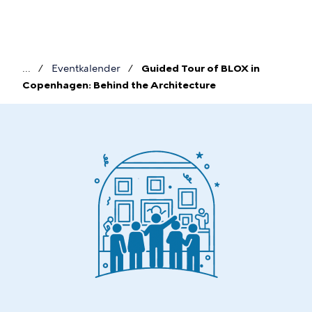
Gå
til
hovedindhold
Eventkalender
Guided Tour of BLOX in
Brødkrumme
Copenhagen: Behind the Architecture