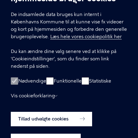
KONTAKT
De indsamlede data bruges kun internt i
Vesterbrogade 4B, 1620 København V
Københavns Kommune til at kunne vise fx videoer
og kort på hjemmesiden og forbedre den generelle
visitorservice@kk.dk
brugeroplevelse.
Læs hele vores cookiepolitik her
+45 70 22 24 42
Du kan ændre dine valg senere ved at klikke på
'Cookieindstillinger', som du finder som link
nederst på siden.
LINKS
Åbningstider
Nødvendige
Funktionelle
Statistiske
Oplysning om fysiske adgangsforhold
Vis cookieforklaring
Tilgængelighedserklæring
Tillad udvalgte cookies
Cookiepolitik
Cookieindstillinger