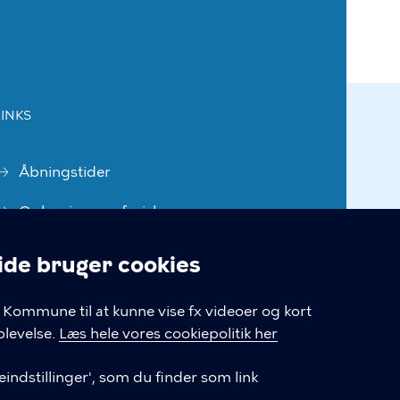
LINKS
Åbningstider
Oplysning om fysiske
adgangsforhold
e bruger cookies
Tilgængelighedserklæring
linger
Kommune til at kunne vise fx videoer og kort
Cookiepolitik
levelse.
Læs hele vores cookiepolitik her
Cookieindstillinger
indstillinger', som du finder som link