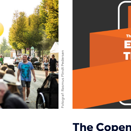
Rasmus Flindt Pedersen
Fotograf
The Cope