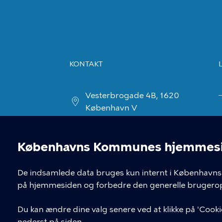
KONTAKT
Vesterbrogade 4B, 1620
København V
visitorservice@kk.dk
Københavns Kommunes hjemmesid
+45 70 22 24 42
Cookieindstil
De indsamlede data bruges kun internt i Københavns 
på hjemmesiden og forbedre den generelle brugerop
Du kan ændre dine valg senere ved at klikke på 'Cookie
nederst på siden.