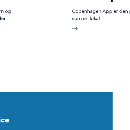
vn og
Copenhagen App er den per
der
som en lokal.
ice