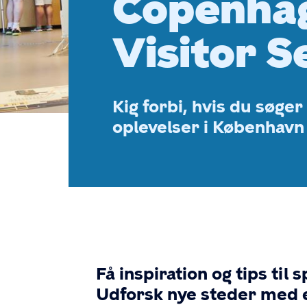
Copenha
Visitor S
Kig forbi, hvis du søger 
oplevelser i Københav
Få inspiration og tips t
Udforsk nye steder med e