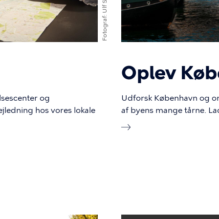
Fotograf
Oplev Kø
lsescenter og
Udforsk København og omeg
ejledning hos vores lokale
af byens mange tårne. La