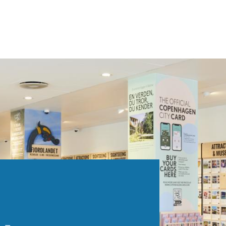
on
en