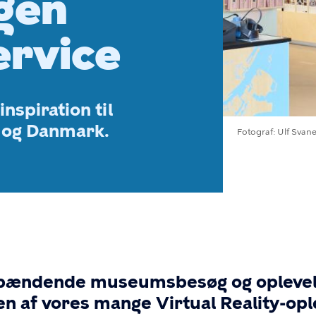
gen
ervice
inspiration til
n og Danmark.
Fotograf
Ulf Svan
il spændende museumsbesøg og oplevel
n af vores mange Virtual Reality-opl