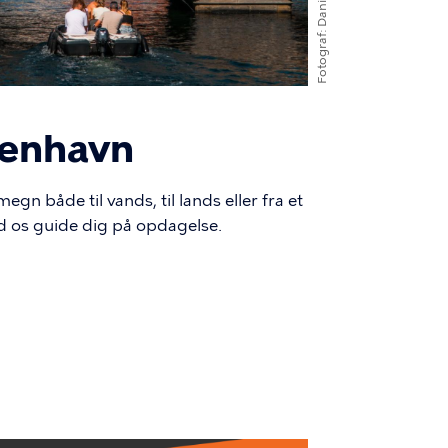
Fotograf
benhavn
n både til vands, til lands eller fra et
d os guide dig på opdagelse.