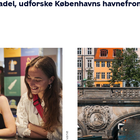
adel, udforske Københavns havnefront
Ulf Svane