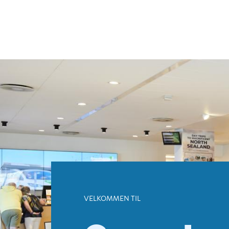
Gå
navigati
til
hovedindhold
Copenhag
Visitor
Service
VELKOMMEN TIL